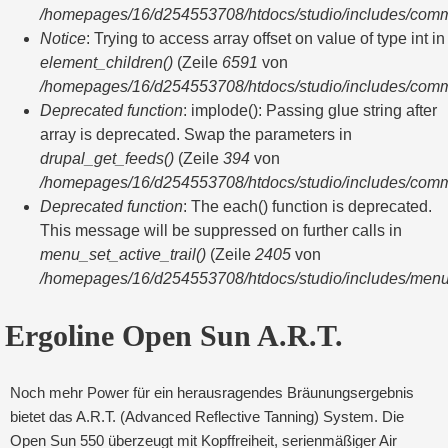
/homepages/16/d254553708/htdocs/studio/includes/com
Notice
: Trying to access array offset on value of type int in
element_children()
(Zeile
6591
von
/homepages/16/d254553708/htdocs/studio/includes/com
Deprecated function
: implode(): Passing glue string after
array is deprecated. Swap the parameters in
drupal_get_feeds()
(Zeile
394
von
/homepages/16/d254553708/htdocs/studio/includes/com
Deprecated function
: The each() function is deprecated.
This message will be suppressed on further calls in
menu_set_active_trail()
(Zeile
2405
von
/homepages/16/d254553708/htdocs/studio/includes/menu
Ergoline Open Sun A.R.T.
Noch mehr Power für ein herausragendes Bräunungsergebnis
bietet das A.R.T. (Advanced Reflective Tanning) System. Die
Open Sun 550 überzeugt mit Kopffreiheit, serienmäßiger Air