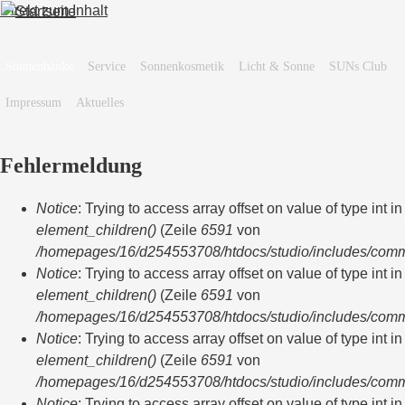
Direkt zum Inhalt
Sonnenbänke
Service
Sonnenkosmetik
Licht & Sonne
SUNs Club
Impressum
Aktuelles
Fehlermeldung
Notice
: Trying to access array offset on value of type int in
element_children()
(Zeile
6591
von
/homepages/16/d254553708/htdocs/studio/includes/com
Notice
: Trying to access array offset on value of type int in
element_children()
(Zeile
6591
von
/homepages/16/d254553708/htdocs/studio/includes/com
Notice
: Trying to access array offset on value of type int in
element_children()
(Zeile
6591
von
/homepages/16/d254553708/htdocs/studio/includes/com
Notice
: Trying to access array offset on value of type int in