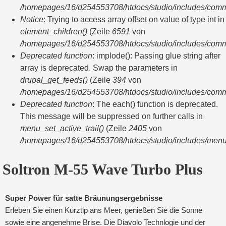
/homepages/16/d254553708/htdocs/studio/includes/com
Notice
: Trying to access array offset on value of type int in
element_children()
(Zeile
6591
von
/homepages/16/d254553708/htdocs/studio/includes/com
Deprecated function
: implode(): Passing glue string after
array is deprecated. Swap the parameters in
drupal_get_feeds()
(Zeile
394
von
/homepages/16/d254553708/htdocs/studio/includes/com
Deprecated function
: The each() function is deprecated.
This message will be suppressed on further calls in
menu_set_active_trail()
(Zeile
2405
von
/homepages/16/d254553708/htdocs/studio/includes/menu
Soltron M-55 Wave Turbo Plus
Super Power für satte Bräunungsergebnisse
Erleben Sie einen Kurztip ans Meer, genießen Sie die Sonne
sowie eine angenehme Brise. Die Diavolo Technlogie und der