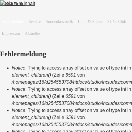
Direkt zum Inhalt
Sonnenbänke
Service
Sonnenkosmetik
Licht & Sonne
SUNs Club
Impressum
Aktuelles
Fehlermeldung
Notice
: Trying to access array offset on value of type int in
element_children()
(Zeile
6591
von
/homepages/16/d254553708/htdocs/studio/includes/com
Notice
: Trying to access array offset on value of type int in
element_children()
(Zeile
6591
von
/homepages/16/d254553708/htdocs/studio/includes/com
Notice
: Trying to access array offset on value of type int in
element_children()
(Zeile
6591
von
/homepages/16/d254553708/htdocs/studio/includes/com
Notice
: Trying to access array offset on value of type int in