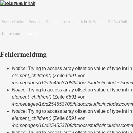
Direkt zum Inhalt
Sonnenbänke
Service
Sonnenkosmetik
Licht & Sonne
SUNs Club
Impressum
Aktuelles
Fehlermeldung
Notice
: Trying to access array offset on value of type int in
element_children()
(Zeile
6591
von
/homepages/16/d254553708/htdocs/studio/includes/com
Notice
: Trying to access array offset on value of type int in
element_children()
(Zeile
6591
von
/homepages/16/d254553708/htdocs/studio/includes/com
Notice
: Trying to access array offset on value of type int in
element_children()
(Zeile
6591
von
/homepages/16/d254553708/htdocs/studio/includes/com
Notice
: Trying to access array offset on value of type int in