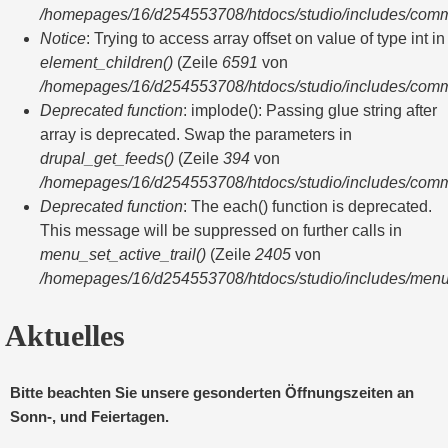
/homepages/16/d254553708/htdocs/studio/includes/com
Notice
: Trying to access array offset on value of type int in
element_children()
(Zeile
6591
von
/homepages/16/d254553708/htdocs/studio/includes/com
Deprecated function
: implode(): Passing glue string after
array is deprecated. Swap the parameters in
drupal_get_feeds()
(Zeile
394
von
/homepages/16/d254553708/htdocs/studio/includes/com
Deprecated function
: The each() function is deprecated.
This message will be suppressed on further calls in
menu_set_active_trail()
(Zeile
2405
von
/homepages/16/d254553708/htdocs/studio/includes/menu
Aktuelles
Bitte beachten Sie unsere gesonderten Öffnungszeiten an
Sonn-, und Feiertagen.